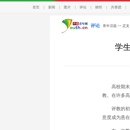
首页
|
新闻
|
图片
|
评论
|
财经
|
共青团
|
评论
青年话题
>> 正文
学生
高校期末季
教。在许多高
评教的初衷
意度成为悬在