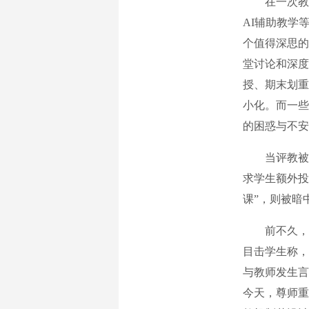
在一次教师
AI辅助教学
个值得深思的
堂讨论和深度
授、期末划重
小化。而一些
的困惑与不安
当评教被满
求学生额外投
课”，则被暗
前不久，上
目击学生称，
与教师发生言
今天，尊师重