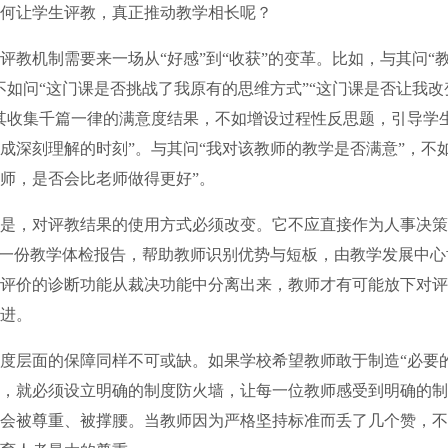
让学生评教，真正推动教学相长呢？
机制需要来一场从“好感”到“收获”的变革。比如，与其问“
不如问“这门课是否挑战了我原有的思维方式”“这门课是否让我
其收集千篇一律的满意度结果，不如增设过程性反思题，引导学
成深刻理解的时刻”。与其问“我对该教师的教学是否满意”，不
师，是否会比老师做得更好”。
，对评教结果的使用方式必须改变。它不应直接作为人事决策
为一份教学体检报告，帮助教师识别优势与短板，由教学发展中
评价的诊断功能从裁决功能中分离出来，教师才有可能放下对评
进。
层面的保障同样不可或缺。如果学校希望教师敢于制造“必要的
，就必须设立明确的制度防火墙，让每一位教师感受到明确的制
会被尊重、被撑腰。当教师因为严格坚持标准而丢了几个赞，不