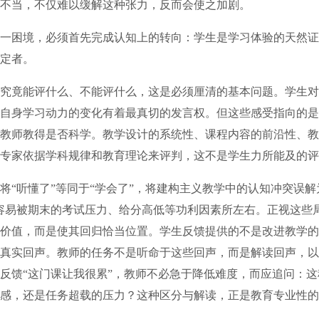
不当，不仅难以缓解这种张力，反而会使之加剧。
困境，必须首先完成认知上的转向：学生是学习体验的天然证
定者。
竟能评什么、不能评什么，这是必须厘清的基本问题。学生对
自身学习动力的变化有着最真切的发言权。但这些感受指向的是
教师教得是否科学。教学设计的系统性、课程内容的前沿性、教
专家依据学科规律和教育理论来评判，这不是学生力所能及的评
听懂了”等同于“学会了”，将建构主义教学中的认知冲突误解
容易被期末的考试压力、给分高低等功利因素所左右。正视这些
价值，而是使其回归恰当位置。学生反馈提供的不是改进教学的
真实回声。教师的任务不是听命于这些回声，而是解读回声，以
反馈“这门课让我很累”，教师不必急于降低难度，而应追问：
感，还是任务超载的压力？这种区分与解读，正是教育专业性的