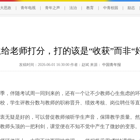
大思政
|
青年电视
|
青年之声
|
法治
|
教育
|
中青校园
|
励志
|
给老师打分，打的该是“收获”而非“
发稿时间：2026-06-01 16:30:00 作者：赵斌 来源：
中国青年报
，伴随考试周一同到来的，还有一个让不少教师心生焦虑的环
校，学生评教分数与教师的职称晋升、绩效考核、岗位聘任等直
无疑是好的，可以督促教师倾听学生声音，保障教学质量。然
教师头顶的一把利剑，课堂便在不知不觉中产生了微妙的变形。