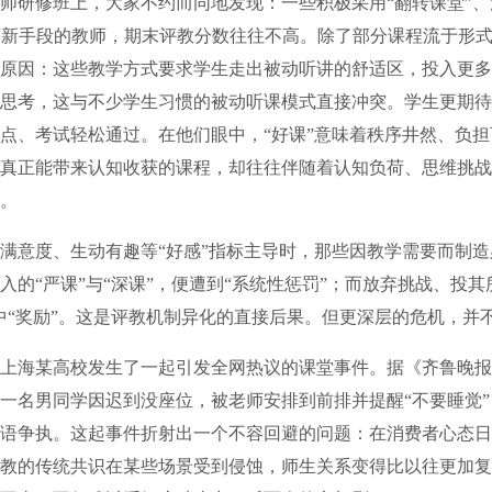
研修班上，大家不约而同地发现：一些积极采用“翻转课堂”、
等新手段的教师，期末评教分数往往不高。除了部分课程流于形
原因：这些教学方式要求学生走出被动听讲的舒适区，投入更多
思考，这与不少学生习惯的被动听课模式直接冲突。学生更期待
点、考试轻松通过。在他们眼中，“好课”意味着秩序井然、负
真正能带来认知收获的课程，却往往伴随着认知负荷、思维挑战
。
意度、生动有趣等“好感”指标主导时，那些因教学需要而制造
入的“严课”与“深课”，便遭到“系统性惩罚”；而放弃挑战、投其
中“奖励”。这是评教机制异化的直接后果。但更深层的危机，并
海某高校发生了一起引发全网热议的课堂事件。据《齐鲁晚报
一名男同学因迟到没座位，被老师安排到前排并提醒“不要睡觉
语争执。这起事件折射出一个不容回避的问题：在消费者心态日
教的传统共识在某些场景受到侵蚀，师生关系变得比以往更加复