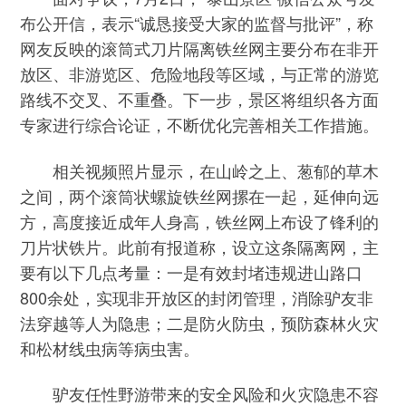
布公开信，表示“诚恳接受大家的监督与批评”，称
网友反映的滚筒式刀片隔离铁丝网主要分布在非开
放区、非游览区、危险地段等区域，与正常的游览
路线不交叉、不重叠。下一步，景区将组织各方面
专家进行综合论证，不断优化完善相关工作措施。
相关视频照片显示，在山岭之上、葱郁的草木
之间，两个滚筒状螺旋铁丝网摞在一起，延伸向远
方，高度接近成年人身高，铁丝网上布设了锋利的
刀片状铁片。此前有报道称，设立这条隔离网，主
要有以下几点考量：一是有效封堵违规进山路口
800余处，实现非开放区的封闭管理，消除驴友非
法穿越等人为隐患；二是防火防虫，预防森林火灾
和松材线虫病等病虫害。
驴友任性野游带来的安全风险和火灾隐患不容