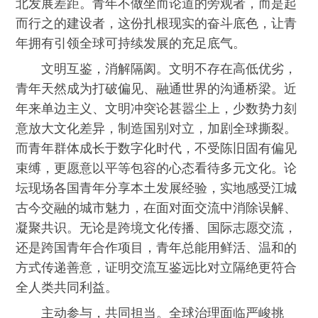
北发展差距。青年不做坐而论道的旁观者，而是起
而行之的建设者，这份扎根现实的奋斗底色，让青
年拥有引领全球可持续发展的充足底气。
文明互鉴，消解隔阂。文明不存在高低优劣，
青年天然成为打破偏见、融通世界的沟通桥梁。近
年来单边主义、文明冲突论甚嚣尘上，少数势力刻
意放大文化差异，制造国别对立，加剧全球撕裂。
而青年群体成长于数字化时代，不受陈旧固有偏见
束缚，更愿意以平等包容的心态看待多元文化。论
坛现场各国青年分享本土发展经验，实地感受江城
古今交融的城市魅力，在面对面交流中消除误解、
凝聚共识。无论是跨境文化传播、国际志愿交流，
还是跨国青年合作项目，青年总能用鲜活、温和的
方式传递善意，证明交流互鉴远比对立隔绝更符合
全人类共同利益。
主动参与，共同担当。全球治理面临严峻挑