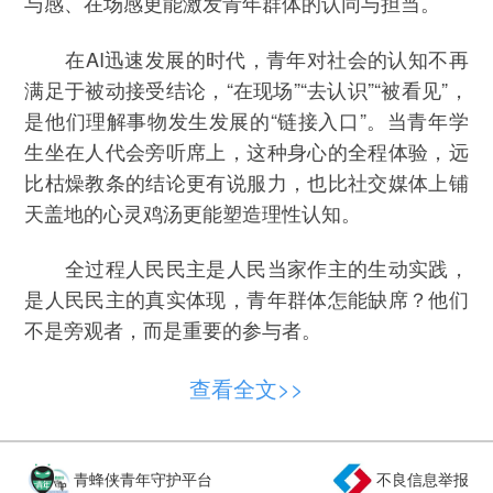
与感、在场感更能激发青年群体的认同与担当。
在AI迅速发展的时代，青年对社会的认知不再
满足于被动接受结论，“在现场”“去认识”“被看见”，
是他们理解事物发生发展的“链接入口”。当青年学
生坐在人代会旁听席上，这种身心的全程体验，远
比枯燥教条的结论更有说服力，也比社交媒体上铺
天盖地的心灵鸡汤更能塑造理性认知。
全过程人民民主是人民当家作主的生动实践，
是人民民主的真实体现，青年群体怎能缺席？他们
不是旁观者，而是重要的参与者。
在旁听中，成都职业技术学院学生成铭江对
查看全文>>
《四川省科学技术进步条例（修订草案）》的审议
产生了极大的兴趣。他在不少创新创业大赛中获得
过奖项，也有创业的苦恼。他旁听会议的直观感受
青蜂侠青年守护平台
不良信息举报