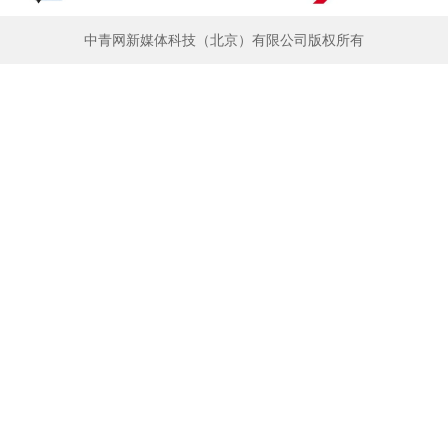
是“严肃，但有温度”。他听到人大代表提出的许多
建议都与青年学生的工作、创业紧密相连。“与其动
中青网新媒体科技（北京）有限公司版权所有
员千遍，不如参与期间”，成铭江明白了某个政策出
台与某项法律的修订过程繁复，须兼顾多方利益，
并非“拍拍脑袋”一蹴而就。8名大学生的亲身感受与
认知，可感可触，远比教科书更丰富，比单纯的接
受更有价值。
当代青年自信、自立、自强，有独立的价值观
念和精神追求，但也面临更复杂的国内外环境考
验，时代需要理性建言者，更需要身体力行参与公
共事务的青春力量。如果青年置身政策制定之外，
看到仅仅是政策的最终版本和政策制定者的“权威解
读”，他们对决策误解和对政策的误读在所难免，甚
至被片面信息裹挟带偏。因此，从“知道”到“理解”，
从“认同”到“担当”，需要打通决策者和青年群体的双