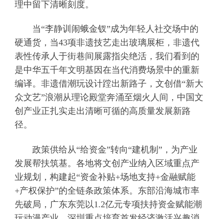
理中留下清晰刻度。
当“李静训闹蛾金钗”成为年轻人社交场中的
硬通货，当43项非遗技艺走出玻璃展柜，非遗代
表性传承人于街巷间展露指尖绝活，我们看到的
是中华五千年文明基因在当代消费场景中的重新
编译。非遗借潮玩设计蹚出新路子，文创借“新大
众文艺”浪潮从理论殿堂奔涌至烟火人间，中国文
创产业正扎实走出清晰可循的高质量发展新路
径。
政策供给从“给资金”转向“建机制”，为产业
发展帮扶筑基。各地将文创产业纳入区域重点产
业规划，构建起“资金补贴+场地支持+金融赋能
+产权保护”的全链条政策体系。东部沿海城市率
先破局，广东东莞以1.2亿元专项扶持资金赋能潮
玩动漫产业，深圳重点培育首发经济激活兴趣消