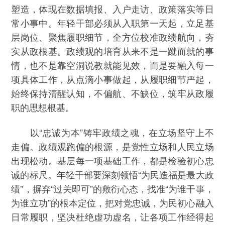
塑造，体现在数据填报、入户走访、政策落实等日
常小事中。年轻干部必须从入职第一天起，立足基
层岗位、聚焦履职细节，全方位校准政绩航向，夯
实从政根基。政绩观的培育从来不是一蹴而就的事
情，也不是靠空洞说教就能见效，而是要融入每一
项具体工作，从点滴小事做起，从履职细节严起，
始终保持清醒认知，不偏航、不缺位，筑牢从政履
职的思想根基。
以“忠诚为本”铸牢政绩之魂，在立场坚守上不
走偏。政绩观跑偏的根源，是党性立场和人民立场
出现松动。基层每一项基础工作，都是检验初心忠
诚的标尺。年轻干部要深刻领悟“为民造福是最大政
绩”，摒弃“过关即可”的敷衍心态，找准“为谁干事，
为谁立功”的根本定位，把对党忠诚，为民初心融入
日常履职，坚决杜绝虚功虚名，让各项工作经得起