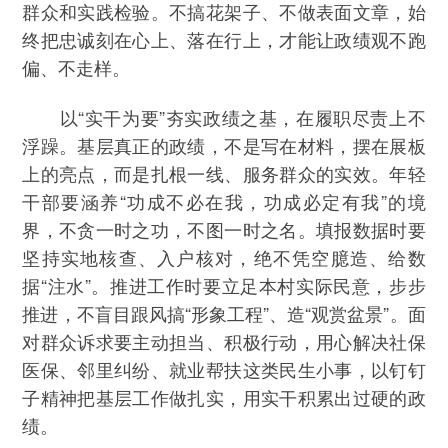
群众和实践检验。不搞花架子、不做表面文章，始
终把忠诚刻在心上、落在行上，才能让政绩观不跑
偏、不走样。
以“实干为要”夯实政绩之基，在履职尽责上不
浮躁。基层真正的政绩，不是写在材料，摆在展板
上的亮点，而是扎根一线、服务群众的实效。年轻
干部要涵养“功成不必在我，功成必定有我”的境
界，不贪一时之功，不图一时之名。填报数据时要
坚持实地核查、入户核对，绝不凭空臆造、给数
据“注水”。推进工作时要立足本村实际民意，步步
推进，不盲目跟风搞“形象工程”、造“观赏盆景”。面
对群众诉求要主动担当、积极行动，用心解决社保
医保、邻里纠纷、就业帮扶这类民生小事，以钉钉
子精神把基层工作做扎实，用实干积累出过硬的政
绩。