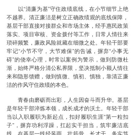
以“清廉为基”守住政绩底线，在小节细节上绝
不越界。清正廉洁是树立正确政绩观的底线保障，
基层干部直接对接群众和市场主体，经手惠民政策
落实、项目审核、资金拨付等工作，日常人情往来
琐碎频繁，廉政风险就藏在细微之处。年轻干部要
牢记“小节不守，大节难保”的告诫，摒弃“小事无
碍”的侥幸心理，时常以案例为警示，做到防微杜
渐，始终严格分清公私界限，坚决抵制小额人情往
来和隐形馈赠，做到慎微、慎初、慎独，靠清正廉
洁的作风守住政绩的本色。
青春由磨砺而出彩，人生因奋斗而升华。基层
是年轻干部淬炼本领，成长成才的沃土。年轻干部
当以入职履职为新起点，扣好履职生涯“第一粒扣
子”，摒弃功利浮躁，扛起实干担当，筑牢廉洁底
线，在基层一线经风雨，壮筋骨，长才干，务实笃