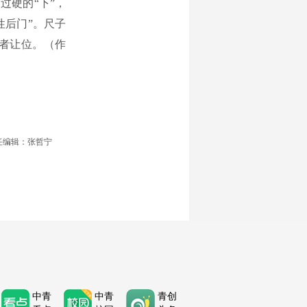
过硬的“下”，
性后门”。尺子
者让位。（作
任编辑：张哲宁
中青
中青
青创