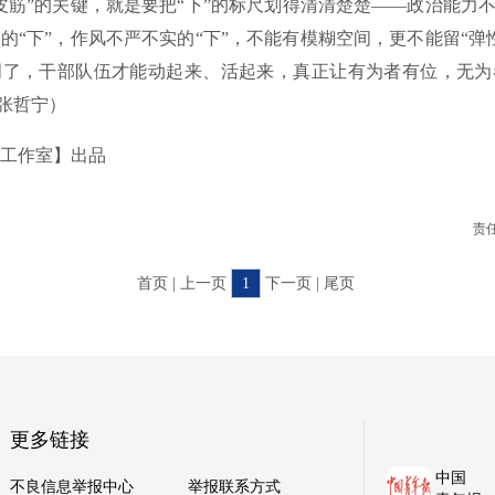
”的关键，就是要把“下”的标尺划得清清楚楚——政治能力不
的“下”，作风不严不实的“下”，不能有模糊空间，更不能留“弹
明了，干部队伍才能动起来、活起来，真正让有为者有位，无为
/张哲宁）
作室】出品
责
首页 | 上一页
1
下一页 | 尾页
更多链接
中国
不良信息举报中心
举报联系方式