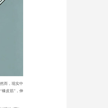
然而，现实中
“橡皮筋”，伸