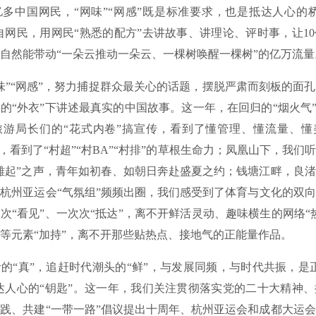
中国网民，“网味”“网感”既是标准要求，也是抵达人心的桥
源自网民，用网民“熟悉的配方”去讲故事、讲理论、评时事，让1
自然能带动“一朵云推动一朵云、一棵树唤醒一棵树”的亿万流量
“网感”，努力捕捉群众最关心的话题，摆脱严肃而刻板的面孔
的“外衣”下讲述最真实的中国故事。这一年，在回归的“烟火气”
旅游局长们的“花式内卷”搞宣传，看到了懂管理、懂流量、懂
”，看到了“村超”“村BA”“村排”的草根生命力；凤凰山下，我们
雄起”之声，青年如初春、如朝日奔赴盛夏之约；钱塘江畔，良
杭州亚运会“气氛组”频频出圈，我们感受到了体育与文化的双
次“看见”、一次次“抵达”，离不开鲜活灵动、趣味横生的网络“
等元素“加持”，离不开那些贴热点、接地气的正能量作品。
真”，追赶时代潮头的“鲜”，与发展同频，与时代共振，是正
抵达人心的“钥匙”。这一年，我们关注贯彻落实党的二十大精神
践、共建“一带一路”倡议提出十周年、杭州亚运会和成都大运