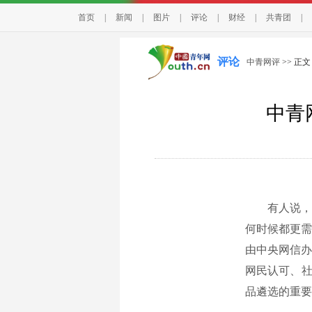
首页
|
新闻
|
图片
|
评论
|
财经
|
共青团
|
评论
中青网评
>> 正文
中青
有人说，正
何时候都更需
由中央网信办
网民认可、社
品遴选的重要