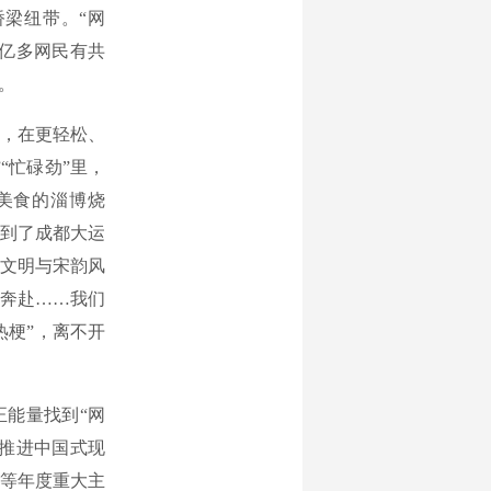
梁纽带。“网
0亿多网民有共
。
，在更轻松、
“忙碌劲”里，
美食的淄博烧
听到了成都大运
渚文明与宋韵风
向奔赴……我们
热梗”，离不开
能量找到“网
、推进中国式现
会等年度重大主