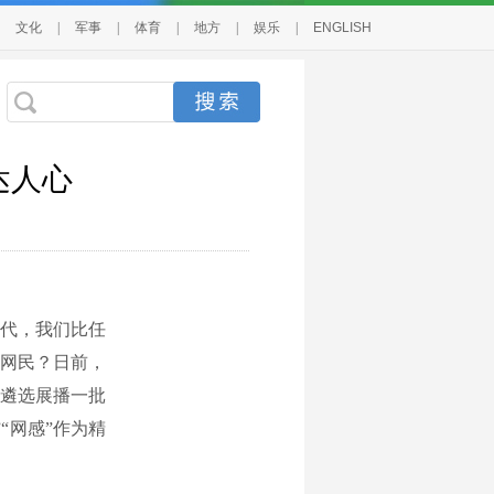
文化
|
军事
|
体育
|
地方
|
娱乐
|
ENGLISH
达人心
代，我们比任
网民？日前，
集遴选展播一批
“网感”作为精