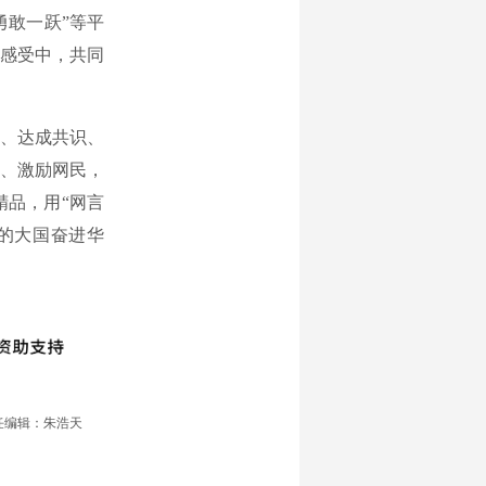
勇敢一跃”等平
感受中，共同
、达成共识、
、激励网民，
精品，用“网言
的大国奋进华
任编辑：朱浩天