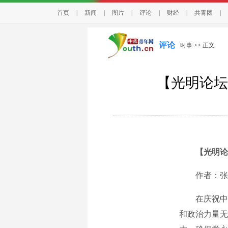
首页
|
新闻
|
图片
|
评论
|
财经
|
共青团
|
评论
时事
>> 正文
【光明论坛
【光明论
作者：张自
在庆祝中国
和政治力量无