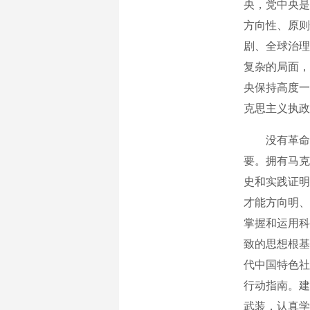
央，党中央是
方向性、原则
剧、全球治理
复杂的局面，
央保持高度一
克思主义执政
没有革命的
要。拥有马克
史和实践证明
才能方向明、
掌握和运用科
致的思想根基
代中国特色社
行动指南。建
武装，认真学