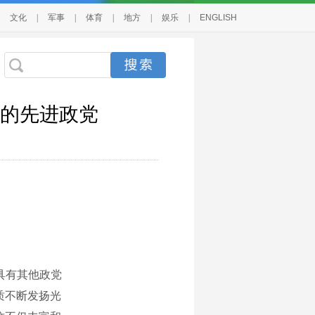
文化
|
军事
|
体育
|
地方
|
娱乐
|
ENGLISH
的先进政党
具有其他政党
质不断发扬光