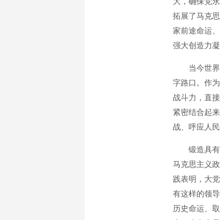
大，确保党永
拓展了马克思
家前途命运、
强大创造力凝
当今世界百
字路口。作为
战斗力，直接
紧密结合起来
战、呼应人民
锻造具有强
马克思主义政
践表明，大党
有这样的领导
历史命运、取