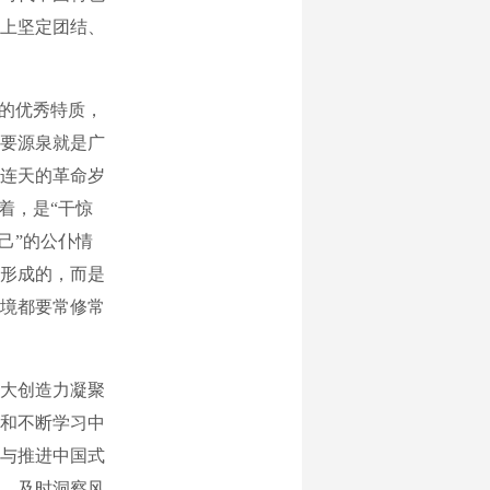
上坚定团结、
的优秀特质，
要源泉就是广
连天的革命岁
着，是“干惊
己”的公仆情
形成的，而是
境都要常修常
大创造力凝聚
和不断学习中
与推进中国式
、及时洞察风