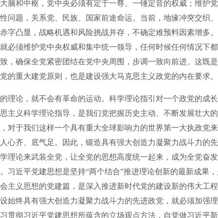
大脑和中枢，党中央必须有定于一尊、一锤定音的权威；维护党
性问题，关系党、民族、国家前途命运。当前，地缘冲突交织、
赤字凸显，战略机遇和风险挑战并存，不确定难预料因素增多。
就必须维护党中央权威和集中统一领导，任何时候任何情况下都
致，确保全党紧密团结在党中央周围，步调一致向前进。这既是
党的重大建党原则，也是建设强大马克思主义政党的内在要求。
理论，就不会有革命的运动。科学理论指引对一个政党的成长
思主义科学理论指导，是我们党把握历史主动、不断发展壮大的
，对于我们这样一个具有重大全球影响力的世界第一大执政党来
人心齐、底气足。因此，锻造具有强大创造力凝聚力战斗力的先
学理论来武装全党，让全党的思想高度统一起来，成为全党奋发
。习近平党建思想是坚持“两个结合”推进理论创新的最新成果
会主义思想的党建篇，是深入推进新时代党的建设新的伟大工程
设始终具有强大创造力凝聚力战斗力的先进政党，就必须加强理
习贯彻习近平党建思想所蕴含的立场观点方法，自觉做习近平新