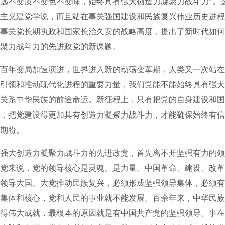
远不变质不变色不变味，始终具有强大创造力凝聚力战斗力”。
主义建党学说，而且站在事关强国建设和民族复兴伟业历史进程
事关党长期执政和国家长治久安的战略高度，提出了新时代如何
聚力战斗力的先进政党的新课题。
年变局加速演进，世界进入新的动荡变革期，人类又一次站在
引领和推动现代化进程的重要力量，我们党能不能始终具有强大
关系中华民族的前途命运。新征程上，只有把党的自身建设和国
，把党建设得更加具有创造力凝聚力战斗力，才能确保始终有信
期盼。
大创造力凝聚力战斗力的先进政党，首先离不开坚强有力的领
党来说，党的领导核心是灵魂、是力量。中国革命、建设、改革
领导大国、大党推动民族复兴，必须形成坚强领导集体，必须有
集体和核心，党和人民的事业就不能发展。百余年来，中华民族
得伟大成就，最根本的原因就是有中国共产党的坚强领导。事在