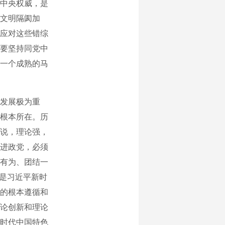
中央权威，是
文明隔阂加
应对这些错综
要坚持同党中
一个成熟的马
发展极为重
根本所在。历
说，理论强，
进政党，必须
有为、团结一
，是习近平新时
的根本遵循和
论创新和理论
时代中国特色