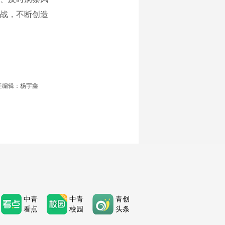
战，不断创造
任编辑：杨宇鑫
中青
中青
青创
看点
校园
头条