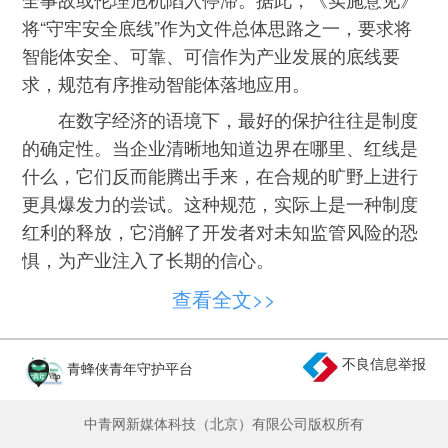
将“守牢安全底线”作为文件总体思路之一，要求将
智能体安全、可靠、可信作为产业发展的底线要
求，规范有序推动智能体落地应用。
在数字经济的语境下，最好的保护往往是制度
的确定性。当企业清晰地知道边界在哪里、红线是
什么，它们反而能腾出手来，在合规的旷野上进行
更具爆发力的尝试。这种规范，实际上是一种制度
红利的释放，它消解了开发者对未知监管风险的恐
惧，为产业注入了长期的信心。
更深一步看，智能体的发展绝非单纯的技术迭
查看全文>>
代，它是一场全方位的“基础设施协同”。《实施意
见》中提到的“夯实发展基础”，直指目前产业的痛
不良信息举报
青蜂侠青年守护平台
点。
智能体需要高质量的数据来“喂养”，需要标准
中青网新媒体科技（北京）有限公司版权所有
化的接口来调度软件，需要更具鲁棒性的算法架构