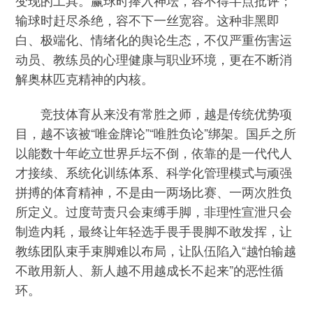
输球时赶尽杀绝，容不下一丝宽容。这种非黑即
白、极端化、情绪化的舆论生态，不仅严重伤害运
动员、教练员的心理健康与职业环境，更在不断消
解奥林匹克精神的内核。
竞技体育从来没有常胜之师，越是传统优势项
目，越不该被“唯金牌论”“唯胜负论”绑架。国乒之所
以能数十年屹立世界乒坛不倒，依靠的是一代代人
才接续、系统化训练体系、科学化管理模式与顽强
拼搏的体育精神，不是由一两场比赛、一两次胜负
所定义。过度苛责只会束缚手脚，非理性宣泄只会
制造内耗，最终让年轻选手畏手畏脚不敢发挥，让
教练团队束手束脚难以布局，让队伍陷入“越怕输越
不敢用新人、新人越不用越成长不起来”的恶性循
环。