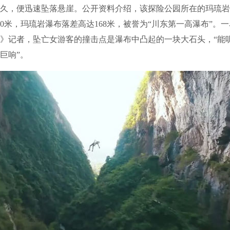
久，便迅速坠落悬崖。公开资料介绍，该探险公园所在的玛琉岩
00米，玛琉岩瀑布落差高达168米，被誉为“川东第一高瀑布”。
》记者，坠亡女游客的撞击点是瀑布中凸起的一块大石头，“能
巨响”。