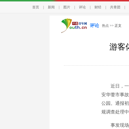
首页
|
新闻
|
图片
|
评论
|
财经
|
共青团
|
评论
热点
>> 正文
游客
近日，一名
安华蓥市事故
公园。通报初
规调查处理中
事发现场视