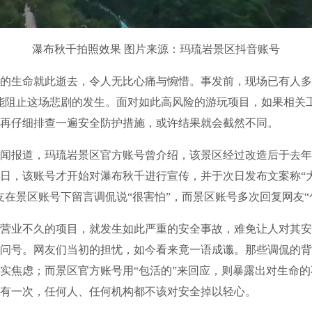
瀑布秋千拍照效果 图片来源：玛琉岩景区抖音账号
生命就此逝去，令人无比心痛与惋惜。事发前，现场已有人多
能阻止这场悲剧的发生。面对如此高风险的游玩项目，如果相关
再仔细排查一遍安全防护措施，或许结果就会截然不同。
报道，玛琉岩景区官方账号曾介绍，该景区经过改造后于去年8
3日，该账号才开始对瀑布秋千进行宣传，并于次日发布文案称“
友在景区账号下留言调侃说“很害怕”，而景区账号多次回复网友“
业不久的项目，就发生如此严重的安全事故，难免让人对其安
问号。网友们当初的担忧，如今看来竟一语成谶。那些调侃的背
实焦虑；而景区官方账号用“包活的”来回应，则暴露出对生命
有一次，任何人、任何机构都不该对安全掉以轻心。