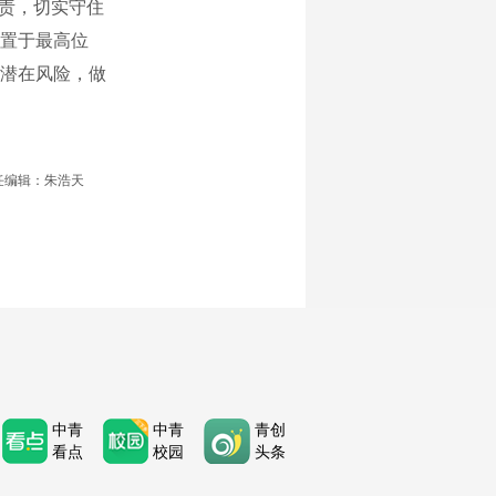
问责，切实守住
置于最高位
潜在风险，做
任编辑：朱浩天
中青
中青
青创
看点
校园
头条