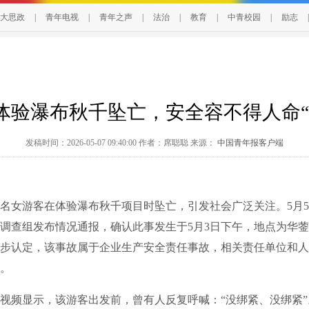
大思政
|
青年电视
|
青年之声
|
法治
|
教育
|
中青校园
|
励志
|
体验瀑布秋千坠亡，安全容不得人命“
发稿时间：2026-05-07 09:40:00 作者：席聪聪 来源：
中国青年报客户端
女游客在体验瀑布秋千项目时坠亡，引发社会广泛关注。5月5
调查组发布情况通报，确认此事发生于5月3日下午，地点为华
步认定，该事故属于企业生产安全责任事故，相关责任单位和人
。
频显示，该游客出发前，曾有人反复呼喊：“没绑紧、没绑紧”