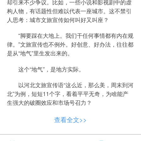
却引来不少争议。比如，一些小说和影视剧中的虚
构人物，有话题性但难以代表一座城市。这不禁引
人思考：城市文旅宣传如何叫好又叫座？
“脚要踩在大地上。我们干任何事情都有内在规
律。”文旅宣传也不例外。好创意、好办法，往往都
是从“地气”里生发出来的。
这个“地气”，是地方实际。
以河北文旅宣传语“这么近，那么美，周末到河
北”为例，短短11个字，看着平平无奇，为啥能产
生强大的破圈效应和市场号召力？
根本在于对游客群的精准定位，契合了周边地
查看全文>>
区游客“微度假”“轻旅游”的需求。不搞华而不实的花
架子，紧贴现实、简单直白、朗朗上口，就容易形