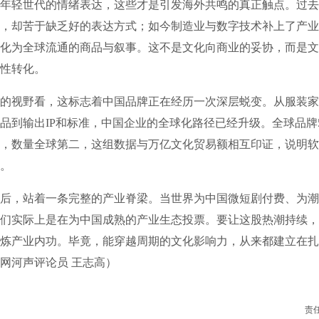
年轻世代的情绪表达，这些才是引发海外共鸣的真正触点。过去
，却苦于缺乏好的表达方式；如今制造业与数字技术补上了产业
化为全球流通的商品与叙事。这不是文化向商业的妥协，而是文
性转化。
视野看，这标志着中国品牌正在经历一次深层蜕变。从服装家
品到输出IP和标准，中国企业的全球化路径已经升级。全球品牌50
，数量全球第二，这组数据与万亿文化贸易额相互印证，说明软
。
，站着一条完整的产业脊梁。当世界为中国微短剧付费、为潮
们实际上是在为中国成熟的产业生态投票。要让这股热潮持续，
炼产业内功。毕竟，能穿越周期的文化影响力，从来都建立在扎
网河声评论员 王志高）
责