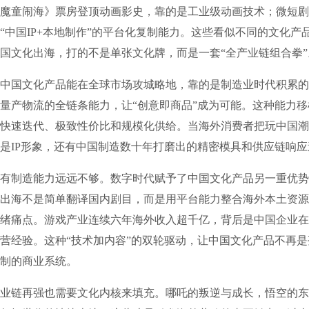
魔童闹海》票房登顶动画影史，靠的是工业级动画技术；微短剧
“中国IP+本地制作”的平台化复制能力。这些看似不同的文化产
国文化出海，打的不是单张文化牌，而是一套“全产业链组合拳”
国文化产品能在全球市场攻城略地，靠的是制造业时代积累的
量产物流的全链条能力，让“创意即商品”成为可能。这种能力
快速迭代、极致性价比和规模化供给。当海外消费者把玩中国潮
是IP形象，还有中国制造数十年打磨出的精密模具和供应链响应
制造能力远远不够。数字时代赋予了中国文化产品另一重优势
出海不是简单翻译国内剧目，而是用平台能力整合海外本土资源
绪痛点。游戏产业连续六年海外收入超千亿，背后是中国企业在
营经验。这种“技术加内容”的双轮驱动，让中国文化产品不再
制的商业系统。
链再强也需要文化内核来填充。哪吒的叛逆与成长，悟空的东