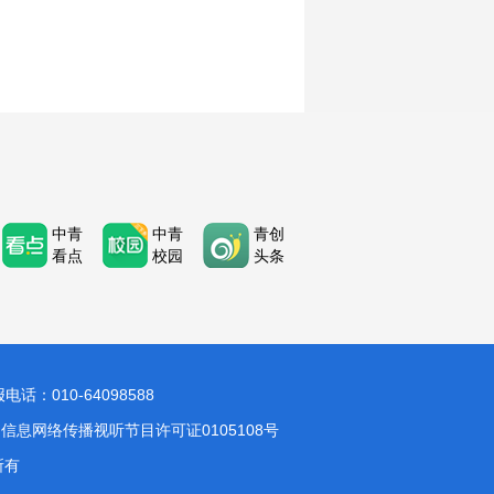
中青
中青
青创
看点
校园
头条
：010-64098588
信息网络传播视听节目许可证0105108号
所有