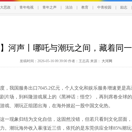
大思政
|
青年电视
|
青年之声
|
法治
|
教育
|
中青校园
|
励志
|
】河声丨哪吒与潮玩之间，藏着同一
发稿时间：2026-05-16 09:39:00 作者：王志高 来源：
大河网
我国服务出口7045.2亿元，个人文化和娱乐服务增速更是高达2
剧片场，到科隆游戏展上的《黑神话：悟空》，再到席卷全球的
游戏、潮玩正组团出海，在海外掀起一股中国文化热。
一现象归结为文化自信，这固然没错，但若只看到文化层面，
力。潮玩海外收入暴涨近三倍，依托的是东莞供应全球85%潮玩