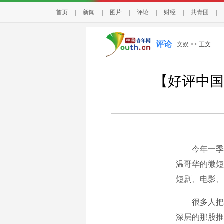
首页
|
新闻
|
图片
|
评论
|
财经
|
共青团
|
评论
文娱
>> 正文
【好评中国
今年一季度，
温哥华的微短
短剧、电影、
很多人把这
深层的那股推