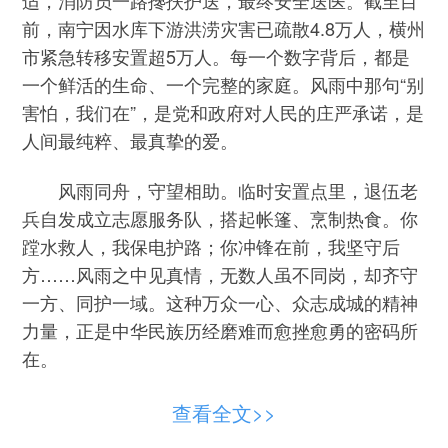
前，南宁因水库下游洪涝灾害已疏散4.8万人，横州
市紧急转移安置超5万人。每一个数字背后，都是
一个鲜活的生命、一个完整的家庭。风雨中那句“别
害怕，我们在”，是党和政府对人民的庄严承诺，是
人间最纯粹、最真挚的爱。
风雨同舟，守望相助。临时安置点里，退伍老
兵自发成立志愿服务队，搭起帐篷、烹制热食。你
蹚水救人，我保电护路；你冲锋在前，我坚守后
方……风雨之中见真情，无数人虽不同岗，却齐守
一方、同护一域。这种万众一心、众志成城的精神
力量，正是中华民族历经磨难而愈挫愈勇的密码所
在。
风雨未歇，守护不怠。有党中央坚强领导，有
查看全文>>
中国特色社会主义制度显著优势，有千千万万党员