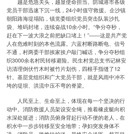
越是危急关头，越显使命担当。防城港市各级
党员干部迅速下沉一线，24小时值守救援。企沙镇
朝阳路海堤塌陷，镇党委组织党员突击队装沙扎
袋、堆码封堵，连续奋战10余小时。“争分夺秒，
赶在下一波大浪之前把缺口堵上！”——这是共产党
人在危难时刻的本色流露。六蓝村断路断电、信号
不通，村两委干部挨家挨户敲门喊话，争分夺秒组
织3000余名村民转移避险。民生村党总支书记林安
访清理倒伏竹木时被竹片划伤，四根手指缝了12
针。基层党组织和广大党员干部，就是风雨中冲不
垮的堤坝、洪流中压不弯的脊梁。
人民至上、生命至上，体现在每一个坚决的行
动中。消防救援人员架设安全绳，推着橡皮艇向积
水深处挺进；消防员俯身背起行动不便的老人，在
积水中一步步转移至安全地带；孕妇突发身体不
适，消防员一路搀扶护送，最终安全送医。截至目