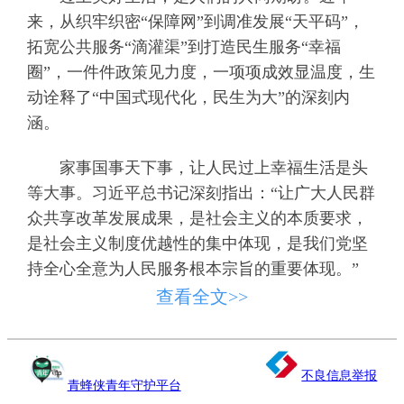
来，从织牢织密“保障网”到调准发展“天平码”，
拓宽公共服务“滴灌渠”到打造民生服务“幸福
圈”，一件件政策见力度，一项项成效显温度，生
动诠释了“中国式现代化，民生为大”的深刻内
涵。
家事国事天下事，让人民过上幸福生活是头
等大事。习近平总书记深刻指出：“让广大人民群
众共享改革发展成果，是社会主义的本质要求，
是社会主义制度优越性的集中体现，是我们党坚
持全心全意为人民服务根本宗旨的重要体现。”
查看全文>>
当前，人民对美好生活的向往总体上已经
从“有没有”转向“好不好”，但社会民生领域仍存
在一些短板弱项。比如，新就业形态人员权益保
不良信息举报
青蜂侠青年守护平台
障还需要加强、卫生健康体系投入保障力度有待