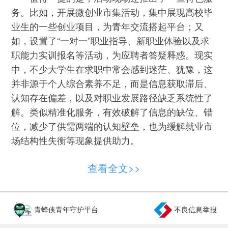
务。比如，开展微创业市集活动，集中展现高校毕
业生的一些创业项目，为青年交流搭起平台；又
如，设置了“一对一”职业指导、新职业体验以及求
职能力实训报名等活动，为应聘者答疑释惑。现实
中，不少大学生在求职中常会感到迷茫、犹豫，这
并非源于个人综合素养不足，而是信息获取滞后、
认知存在偏差，以及对职业发展路径缺乏系统性了
解。类似精准化服务，有效破解了信息的缺位、错
位，减少了供需两端的认知壁垒，也为缓解就业市
场结构性失衡等现象提供助力。
当然，要让这些“小而美”的招聘会更好发挥作
查看全文>>
用，还有待多方在实打实的工作中通力协作。一方
面，前置摸底调查很重要。这既需要人社部门对辖
区内产业布局、企业真实用人需求进行充分调研，
青蜂侠青年守护平台
不良信息举报
也需要校方对毕业生数量、专业、特长等信息做到