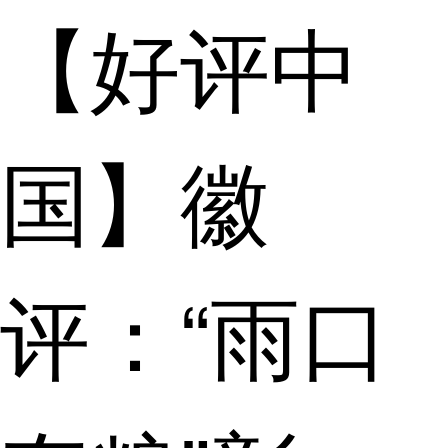
【好评中
国】徽
评：“雨口