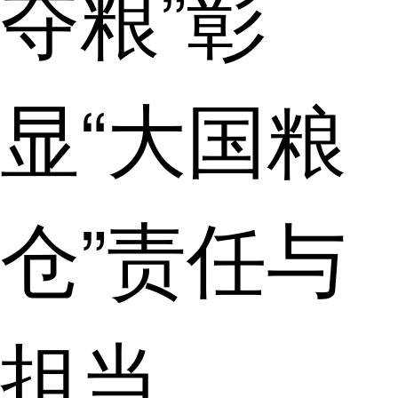
夺粮”彰
显“大国粮
仓”责任与
担当