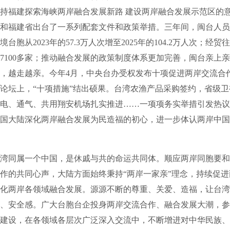
持福建探索海峡两岸融合发展新路 建设两岸融合发展示范区的
和福建省出台了一系列配套文件和政策举措。三年间，闽台人员
台胞从2023年的57.3万人次增至2025年的104.2万人次；经
7100多家；推动融合发展的政策制度体系更加完善，闽台亲上
，越走越亲。今年4月，中央台办受权发布十项促进两岸交流合
论坛上，“十项措施”结出硕果。台湾农渔产品采购签约，省级
电、通气、共用翔安机场扎实推进……一项项务实举措引发热议
国大陆深化两岸融合发展为民造福的初心，进一步体认两岸中国
同属一个中国，是休戚与共的命运共同体。顺应两岸同胞要和
作的共同心声，大陆方面始终秉持“两岸一家亲”理念，持续促
化两岸各领域融合发展。源源不断的尊重、关爱、造福，让台湾
、安全感。广大台胞台企投身两岸交流合作、融合发展大潮，参
建设，在各领域各层次广泛深入交流中，不断增进对中华民族、