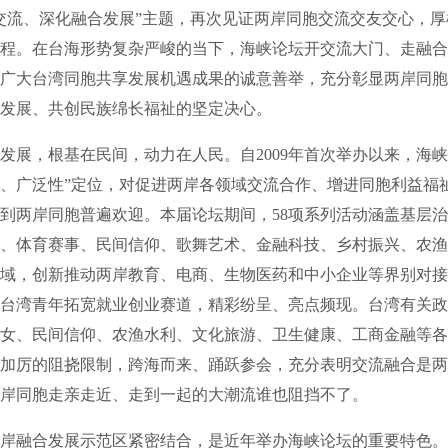
交流、深化融合发展”主题，再次见证两岸同胞交流交友交心，
程。在台海形势复杂严峻的当下，海峡论坛开交流大门、走融合
广大台湾同胞共享发展机遇成果的诚意善举，充分彰显两岸同胞
发展、共创民族绵长福祉的坚定决心。
，根基在民间，动力在人民。自2009年首次举办以来，海峡
、广泛性”定位，对促进两岸各领域交流合作、增进同胞利益福
到两岸同胞普遍欢迎。本届论坛期间，58项系列活动涵盖基层
、体育赛事、民间信仰、歌舞艺术、金融科技、乡村振兴、农渔
域，创新推动两岸教育、电商、生物医药和中小企业等界别对接
台湾青年拓宽就业创业赛道，精彩纷呈、亮点频现。台湾有关政
女、民间信仰、农渔水利、文化旅游、卫生健康、工商金融等各
加厉的阻挠限制，跨海而来、踊跃参会，充分表明交流融合是两
岸同胞走亲走近、走到一起的大潮流谁也阻挡不了。
融合发展示范区紧密结合，是近年举办海峡论坛的重要特色。