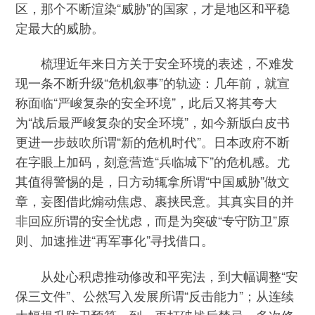
区，那个不断渲染“威胁”的国家，才是地区和平稳
定最大的威胁。
梳理近年来日方关于安全环境的表述，不难发
现一条不断升级“危机叙事”的轨迹：几年前，就宣
称面临“严峻复杂的安全环境”，此后又将其夸大
为“战后最严峻复杂的安全环境”，如今新版白皮书
更进一步鼓吹所谓“新的危机时代”。日本政府不断
在字眼上加码，刻意营造“兵临城下”的危机感。尤
其值得警惕的是，日方动辄拿所谓“中国威胁”做文
章，妄图借此煽动焦虑、裹挟民意。其真实目的并
非回应所谓的安全忧虑，而是为突破“专守防卫”原
则、加速推进“再军事化”寻找借口。
从处心积虑推动修改和平宪法，到大幅调整“安
保三文件”、公然写入发展所谓“反击能力”；从连续
大幅提升防卫预算，到一再打破战后禁忌，多次修