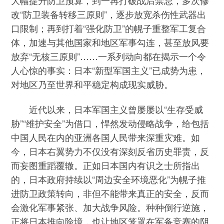
改“防卫装备转移三原则”，逐步放宽杀伤性武器出
口限制；再到打着“强化防卫”的幌子重整军工复合
体，加速与其他国家和地区军事勾连，甚至放风要
放弃“无核三原则”……一系列动向都在揭示一个令
人心惊的事实：日本“新型军国主义”已成势为患，
对地区乃至世界和平稳定构成现实威胁。
近代以来，日本军国主义曾屡屡以“生存受威
胁”“维护安全”为借口，悍然发动侵略战争，给包括
中国人民在内的亚洲各国人民带来深重灾难。如
今，日本右翼势力不仅没有深刻反省历史罪责，反
而妄图重蹈覆辙。正如日本国内有识之士所指出
的，日本政府持续以“周边安全环境恶化”为幌子推
进防卫政策转向，非但不能带来真正的安全，反而
会激化军事紧张、加大战争风险。种种倒行逆施，
正将日本推向险境，也让地区笼罩在军备竞赛的阴