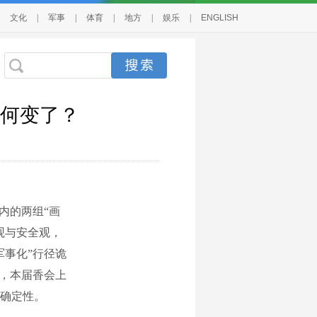
文化
|
军事
|
体育
|
地方
|
娱乐
|
ENGLISH
何变了？
内的两组“画
观与安全观，
军事化”行径诡
为，本届香会上
确定性。