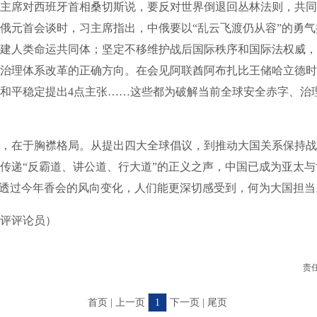
主席对西班牙首相桑切斯说，要反对世界倒退回丛林法则，共同
俄元首会谈时，习主席指出，中俄要以“乱云飞渡仍从容”的勇
建人类命运共同体；坚定不移维护战后国际秩序和国际法权威，
治理体系改革的正确方向。在会见阿联酋阿布扎比王储哈立德时
和平稳定提出4点主张……这些都为破解当前全球安全赤字、治
在于胸襟格局。从提出四大全球倡议，到推动大国关系保持战
传递“反霸道、讲公道、行大道”的正义之声，中国已成为亚太
。透过今年香会的风向变化，人们能更深切感受到，何为大国担当
评评论员）
责
首页 | 上一页
1
下一页 | 尾页