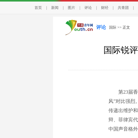
首页
|
新闻
|
图片
|
评论
|
财经
|
共青团
|
评论
国际
>> 正文
国际锐评
第23届香格
风”对比强烈
传递出维护和
辩、菲律宾代
中国声音格外