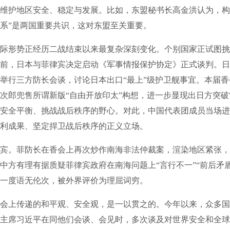
维护地区安全、稳定与发展。比如，东盟秘书长高金洪认为，构
系”是两国重要共识，这对东盟至关重要。
形势正经历二战结束以来最复杂深刻变化。个别国家正试图挑
前，日本与菲律宾决定启动《军事情报保护协定》正式谈判。日
举行三方防长会谈，讨论日本出口“最上”级护卫舰事宜。本届
次郎兜售所谓新版“自由开放印太”构想，进一步显现出日方突破
安全平衡、挑战战后秩序的野心。对此，中国代表团成员当场进
利成果、坚定捍卫战后秩序的正义立场。
。菲防长在香会上再次炒作南海非法仲裁案，渲染地区紧张，
中方有理有据质疑菲律宾政府在南海问题上“言行不一”“前后矛
一度语无伦次，被外界评价为理屈词穷。
上传递的和平观、安全观，是一以贯之的。今年以来，众多国
主席习近平在同他们会谈、会见时，多次谈及对世界安全和全球