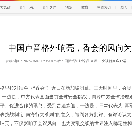
大思政
|
青年电视
|
青年之声
|
法治
|
教育
|
中青校园
|
励志
|
丨中国声音格外响亮，香会的风向为
发稿时间：2026-06-02 13:35:00 作者：国际锐评评论员 来源：
央视新闻客户端
里拉对话会（“香会”）近日在新加坡闭幕。三天时间里，会场
。一边是，中方代表直面当前全球安全挑战，阐释中方全球治理
平、促进合作的讯息，受到普遍欢迎；一边是，日本代表为“再
表挑战制定“南海行为准则”的意义，遭到各方批评。有评论认
响亮，不仅影响了会议风向，也为变乱交织的世界注入稳定性和