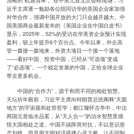
清晰的“机遇清单”。在中美元首北京会晤现场，习
近平主席逐一勉励各位陪同访华的美国企业家加强
对华合作，强调中国开放的大门只会越开越大。中
国美国商会最新发布的《美国企业在中国白皮书》
显示，2025年，52%的受访在华美资企业预计实现
盈利，较上年提升6个百分点。今年以来，外企高
管一拨接一拨地来，外资大项目一个接一个落地
——看好中国、投资中国，已经从“可选项”变成
了“必选项”。一个稳定发展的中国，正给全球企业
带去更多机会。
中国的“合作力”，源于和而不同的相处智慧。
天坛祈年殿前，习近平主席向特朗普总统阐释“天圆
地方”的宇宙观和处世哲学；都江堰怀古亭中，中法
两国元首临水品茗，从“天人合一”的治水智慧里感
悟大国相处之道。中国不搞阵营对抗，不以意识形
态划线，而是用文明对话搭建心灵之桥，让不同制