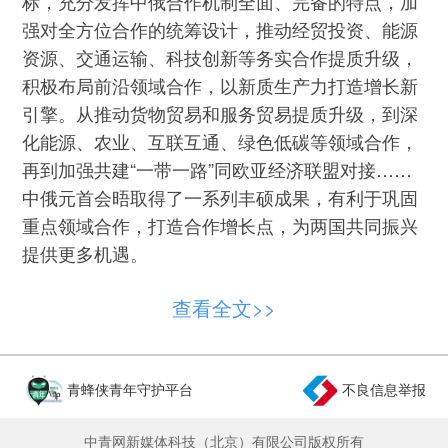
标，充分发挥中俄合作机制全面、完备的特点，加
强对全方位合作的统筹设计，推动经贸投资、能源
资源、交通运输、科技创新等务实合作提质升级，
积极布局前沿领域合作，以新质生产力打造增长新
引擎。从推动货物贸易和服务贸易提质升级，到深
化能源、农业、互联互通、绿色低碳等领域合作，
再到加强共建“一带一路”同欧亚经济联盟对接……
中俄元首会晤取得了一系列丰硕成果，有利于巩固
重点领域合作，打造合作增长点，为两国共同振兴
提供更多机遇。
坚持互利共赢，做彼此成就的好伙伴，中俄关
查看全文>>
系实现更高质量发展的前景光明。面向未来，双方
以“更上一层楼”的精神拓展各领域合作，让合
作“稳”的基础更坚实、“进”的动能更充足，不断做大
青蜂侠青年守护平台
不良信息举报
共同利益蛋糕，必将为两国人民带来更多实实在在
的好处，让世界分享到中俄合作的巨大红利。
中青网新媒体科技（北京）有限公司版权所有