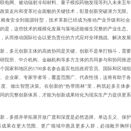
联电网、被动辐射冷却材料、量子模拟药物发现等列入未来五年
政策走向和变革社会面貌的关键技术，彰显创新突破潜力无限。
从粮食安全到能源转型，技术革新已经成为推动产业升级和社会
的是，这些技术的规模化发展与落地还能催生完整的产业生态、
，从而推动国际社会以更负责任的方式应对全球挑战、解决发展
，多元创新主体的高效协同是关键。创新不是单打独斗，需要
研院所、中介机构、金融机构等多方主体的共同参与和协同推进
多个国家和地区的1700多名参会嘉宾包括政府官员、国际和区域
、企业家、专家学者等，覆盖范围广、代表性强，这将有助于各
度、做出智慧决策。在创新的“热带雨林”里，构筑起多主体参
同的完整创新体系，才能为创新成果转化为现实生产力提供更系
，多措并举拓展开放广度和深度是必然选择。单边主义、保护
新成果在更大范围、更广领域中惠及更多人群，必须敞开胸怀