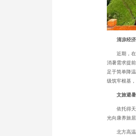
清凉经济
近期，在副
消暑需求提前
足于简单降温
级筑牢根基，
文旅避暑
依托得天独
光向康养旅居
北方高温带动