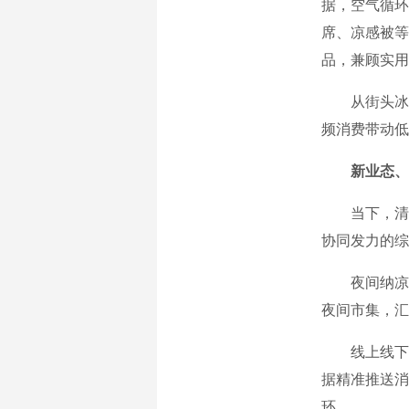
据，空气循环
席、凉感被等
品，兼顾实用
从街头冰饮
频消费带动低
新业态、
当下，清凉
协同发力的综
夜间纳凉消
夜间市集，汇
线上线下深
据精准推送消
环。