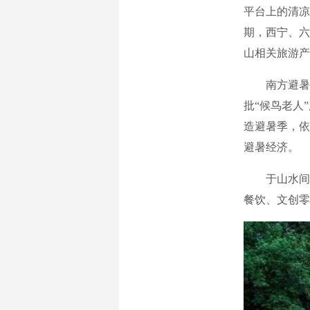
平台上的清凉
期，西宁、六
山相关旅游产
南方避暑胜地
批“候鸟老人
造避暑季，依
避暑经济。
于山水间寻
餐饮、文创零