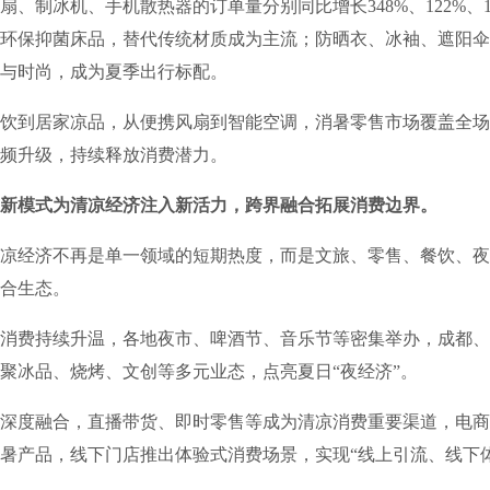
扇、制冰机、手机散热器的订单量分别同比增长348%、122%、1
环保抑菌床品，替代传统材质成为主流；防晒衣、冰袖、遮阳伞
与时尚，成为夏季出行标配。
到居家凉品，从便携风扇到智能空调，消暑零售市场覆盖全场
频升级，持续释放消费潜力。
新模式为清凉经济注入新活力，跨界融合拓展消费边界。
经济不再是单一领域的短期热度，而是文旅、零售、餐饮、夜
合生态。
费持续升温，各地夜市、啤酒节、音乐节等密集举办，成都、
聚冰品、烧烤、文创等多元业态，点亮夏日“夜经济”。
度融合，直播带货、即时零售等成为清凉消费重要渠道，电商
暑产品，线下门店推出体验式消费场景，实现“线上引流、线下