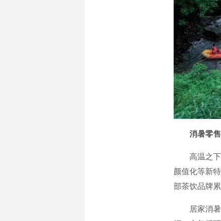
消暑零售
高温之下，
颜值化等新特
部茶饮品牌累
居家消暑消