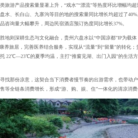
类旅游产品搜索量显著上升，“戏水”“漂流”等热度环比增幅均超过
盘水、长白山、九寨沟等目的地的搜索量同比增长均超过了40%
品咨询量大幅攀升，周边民宿酒店预订热度同比增长37%。
则深耕生态与文化融合，贵州六盘水以“中国凉都”IP为载体
”康养旅居，完善医养结合服务，实现从“流量”到“留量”的转化
托 22℃—23℃的夏季均温，主打“推窗见湖、出门入园”的生活
找那份凉意，这契合当下消费者慢节奏的出游需求，也带动户
售等全链条消费增长，形成“游、购、娱、住”一体化的清凉消费