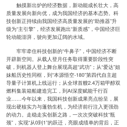
触摸新出炉的经济数据，新动能成长壮大，高
质量发展向新向优，成为我国经济的基本态势。科
技创新正持续由我国经济高质量发展的“助推器”升
级为“主引擎”，经济发展跑出“新质感”，中国经济巨
轮动能澎湃，驶向更加辽阔的水域。
牢牢牵住科技创新的“牛鼻子”，中国经济不断
开辟新空间。从载人登月任务取得重要阶段性突
破，到机器人登上舞台展现高超“武功”；从“爱达”姐
妹船历史性同框，到“本源悟空-180”第四代自主超
导量子计算机上线运行；从全球首艘2.4万箱甲醇双
燃料集装箱船建造完工，到AI深度赋能千行百
业……今年以来，我国科技创新成果亮点纷呈，展
现出硬核实力与蓬勃生机，为经济前行注入更强劲
的动力。走稳走实创新之路，一次次突破科技“瓶
颈”，实现“从0到1”的跃迁，亮眼成绩单的背后，正